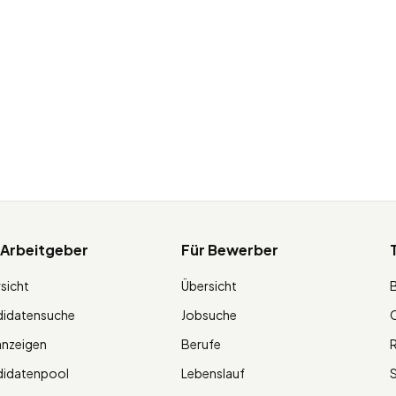
 Arbeitgeber
Für Bewerber
sicht
Übersicht
didatensuche
Jobsuche
O
anzeigen
Berufe
R
didatenpool
Lebenslauf
S