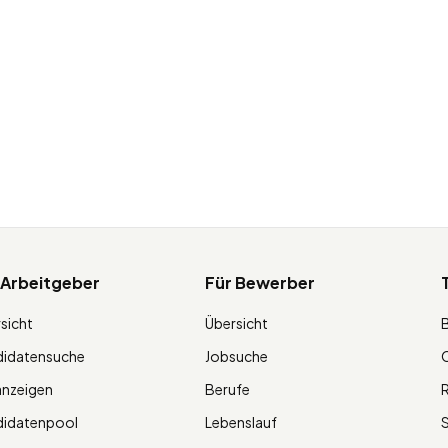
 Arbeitgeber
Für Bewerber
sicht
Übersicht
didatensuche
Jobsuche
O
anzeigen
Berufe
R
didatenpool
Lebenslauf
S