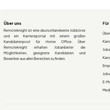
Über uns
Für
Remoteknight ist eine deutschlandweite Jobbörse
Über
und ein Karriereportal mit einem großen
Kan
Kandidatenpool für Home Office. Über
Remoteknight erhalten Jobanbieter die
Job
Möglichkeiten, geeignete Kandidaten und
Kan
Bewerber aus allen Bereichen zu finden.
Empl
Job
E-Ma
Med