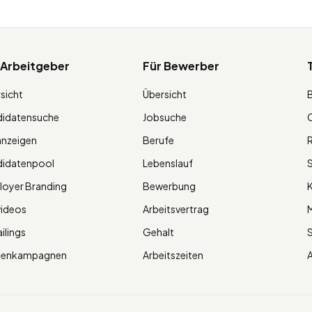
 Arbeitgeber
Für Bewerber
sicht
Übersicht
didatensuche
Jobsuche
O
anzeigen
Berufe
R
didatenpool
Lebenslauf
S
oyer Branding
Bewerbung
K
videos
Arbeitsvertrag
M
ilings
Gehalt
ienkampagnen
Arbeitszeiten
A