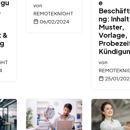
igu
e
von
,
Beschäft
REMOTEKNIGHT
ng: Inhalt
06/02/2024
Muster,
t &
Vorlage,
ng
Probezei
Kündigu
GHT
von
4
REMOTEKNI
25/01/202