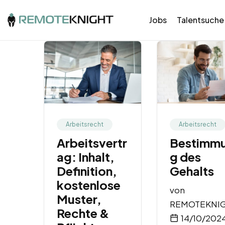
Jobs
Talentsuche
Arbeitsrecht
Arbeitsrecht
Arbeitsvertr
Bestimm
ag: Inhalt,
g des
Definition,
Gehalts
kostenlose
von
Muster,
REMOTEKNI
Rechte &
14/10/202