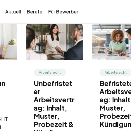
Aktuell
Berufe
Für Bewerber
Arbeitsrecht
Arbeitsrecht
un
Unbefristet
Befristet
er
Arbeitsve
Arbeitsvertr
ag: Inhalt
ag: Inhalt,
Muster,
Muster,
Probezei
GHT
Probezeit &
Kündigu
4