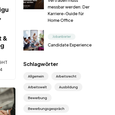
Vertrauen muss
messbar werden: Der
igu
Karriere-Guide für
,
Home Office
t &
Jobanbieter
ng
Candidate Experience
GHT
Schlagwörter
4
Allgemein
Arbeitsrecht
Arbeitswelt
Ausbildung
Bewerbung
Bewerbungsgespräch