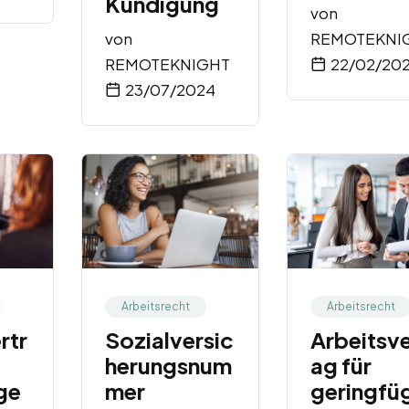
Kündigung
von
von
REMOTEKNI
REMOTEKNIGHT
22/02/20
23/07/2024
Arbeitsrecht
Arbeitsrecht
rtr
Sozialversic
Arbeitsve
herungsnum
ag für
ige
mer
geringfü