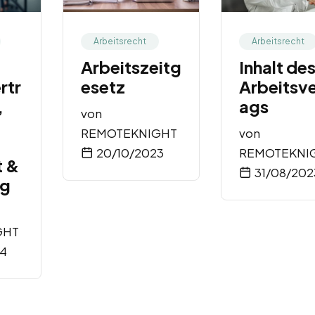
Arbeitsrecht
Arbeitsrecht
Arbeitszeitg
Inhalt de
rtr
esetz
Arbeitsve
,
ags
von
REMOTEKNIGHT
von
20/10/2023
REMOTEKNI
t &
31/08/202
ng
GHT
24