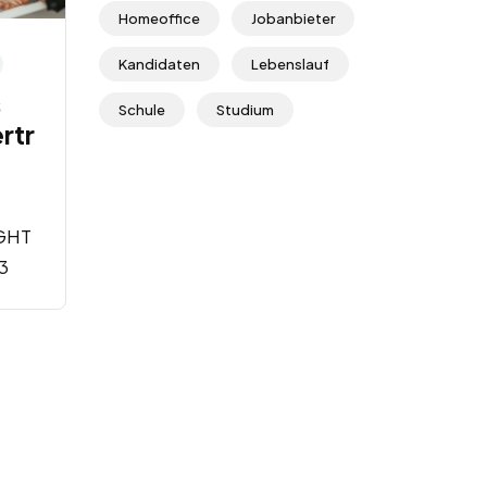
Homeoffice
Jobanbieter
Kandidaten
Lebenslauf
s
Schule
Studium
rtr
GHT
3