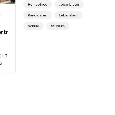
Homeoffice
Jobanbieter
Kandidaten
Lebenslauf
s
Schule
Studium
rtr
GHT
3