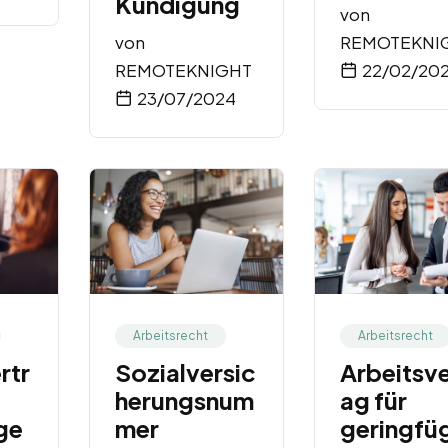
Kündigung
von
von
REMOTEKNI
REMOTEKNIGHT
22/02/20
23/07/2024
Arbeitsrecht
Arbeitsrecht
rtr
Sozialversic
Arbeitsve
herungsnum
ag für
ige
mer
geringfü