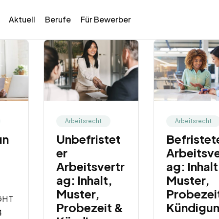
Aktuell
Berufe
Für Bewerber
Arbeitsrecht
Arbeitsrecht
un
Unbefristet
Befristet
er
Arbeitsve
Arbeitsvertr
ag: Inhalt
ag: Inhalt,
Muster,
Muster,
Probezei
GHT
Probezeit &
Kündigu
4