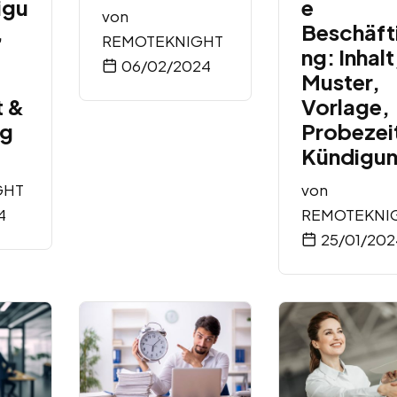
igu
e
von
,
Beschäft
REMOTEKNIGHT
ng: Inhalt
06/02/2024
Muster,
t &
Vorlage,
ng
Probezei
Kündigu
GHT
von
4
REMOTEKNI
25/01/202