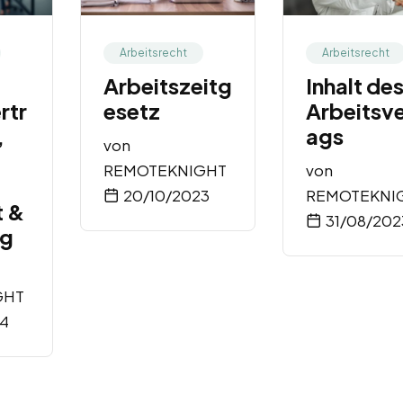
Arbeitsrecht
Arbeitsrecht
Arbeitszeitg
Inhalt de
rtr
esetz
Arbeitsve
,
ags
von
REMOTEKNIGHT
von
20/10/2023
REMOTEKNI
t &
31/08/202
ng
GHT
24