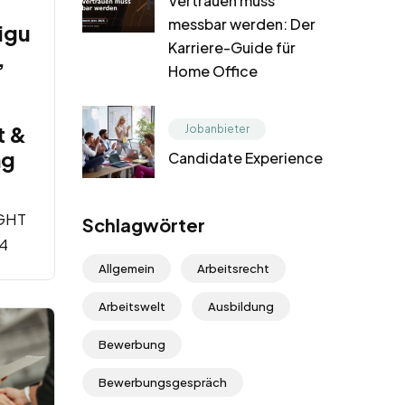
Vertrauen muss
messbar werden: Der
igu
Karriere-Guide für
,
Home Office
t &
Jobanbieter
ng
Candidate Experience
GHT
Schlagwörter
4
Allgemein
Arbeitsrecht
Arbeitswelt
Ausbildung
Bewerbung
Bewerbungsgespräch