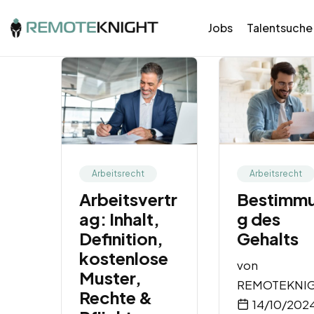
Jobs
Talentsuche
Arbeitsrecht
Arbeitsrecht
Arbeitsvertr
Bestimm
ag: Inhalt,
g des
Definition,
Gehalts
kostenlose
von
Muster,
REMOTEKNI
Rechte &
14/10/202