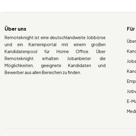
Über uns
Für
Remoteknight ist eine deutschlandweite Jobbörse
Über
und ein Karriereportal mit einem großen
Kan
Kandidatenpool für Home Office. Über
Remoteknight erhalten Jobanbieter die
Job
Möglichkeiten, geeignete Kandidaten und
Kan
Bewerber aus allen Bereichen zu finden.
Empl
Job
E-Ma
Med