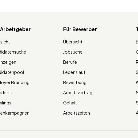
 Arbeitgeber
Für Bewerber
sicht
Übersicht
didatensuche
Jobsuche
O
anzeigen
Berufe
R
didatenpool
Lebenslauf
S
oyer Branding
Bewerbung
K
videos
Arbeitsvertrag
M
ilings
Gehalt
ienkampagnen
Arbeitszeiten
A