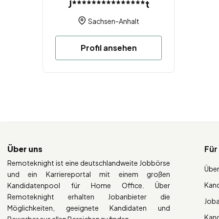
J***************t
Sachsen-Anhalt
Profil ansehen
Über uns
Für
Remoteknight ist eine deutschlandweite Jobbörse
Über
und ein Karriereportal mit einem großen
Kan
Kandidatenpool für Home Office. Über
Remoteknight erhalten Jobanbieter die
Job
Möglichkeiten, geeignete Kandidaten und
Kan
Bewerber aus allen Bereichen zu finden.