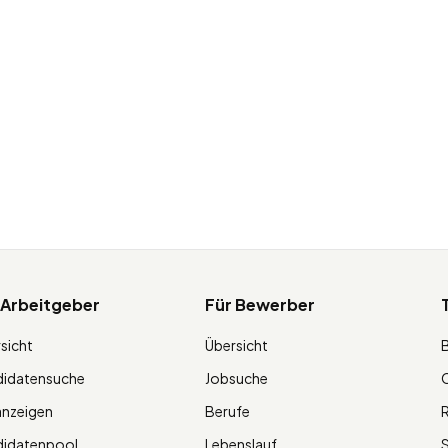
 Arbeitgeber
Für Bewerber
sicht
Übersicht
didatensuche
Jobsuche
O
anzeigen
Berufe
R
didatenpool
Lebenslauf
S