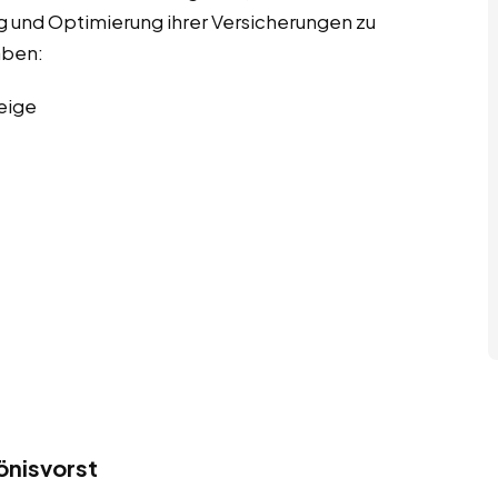
g und Optimierung ihrer Versicherungen zu
aben:
eige
önisvorst