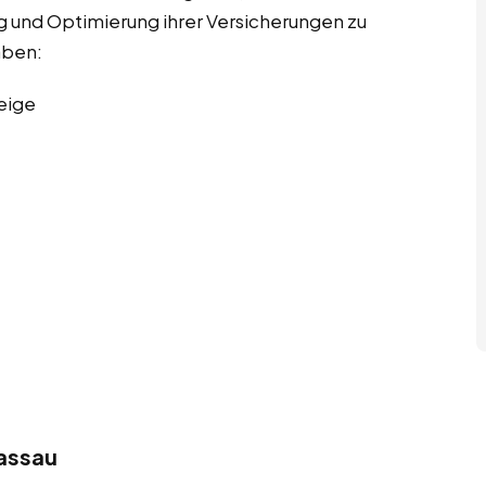
g und Optimierung ihrer Versicherungen zu
aben:
eige
assau