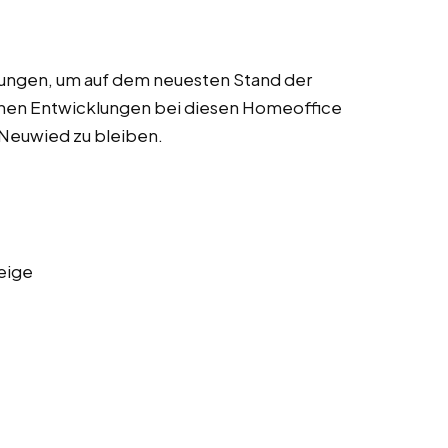
dungen, um auf dem neuesten Stand der
chen Entwicklungen bei diesen Homeoffice
n Neuwied zu bleiben.
eige