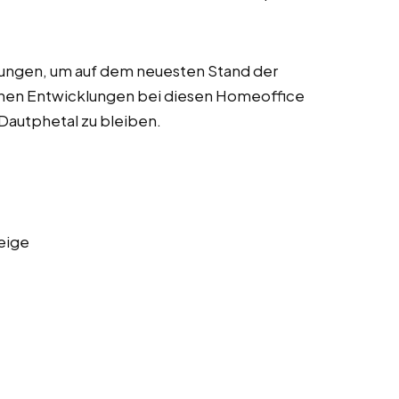
dungen, um auf dem neuesten Stand der
chen Entwicklungen bei diesen Homeoffice
 Dautphetal zu bleiben.
eige