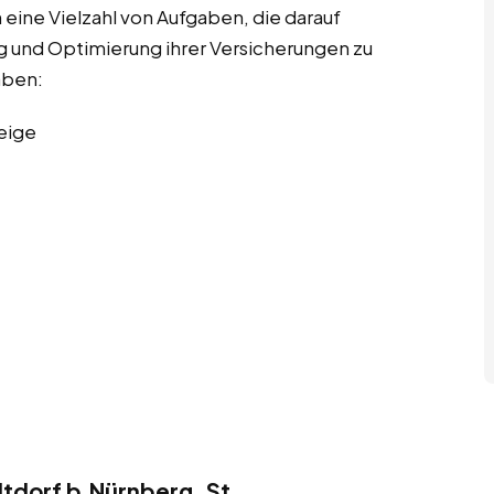
ine Vielzahl von Aufgaben, die darauf
g und Optimierung ihrer Versicherungen zu
aben:
eige
tdorf b.Nürnberg, St