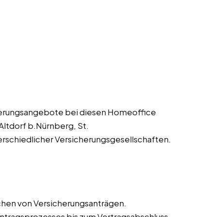
herungsangebote bei diesen Homeoffice
 Altdorf b.Nürnberg, St.
erschiedlicher Versicherungsgesellschaften.
chen von Versicherungsanträgen.
tragsprozesses bis zum Vertragsabschluss.