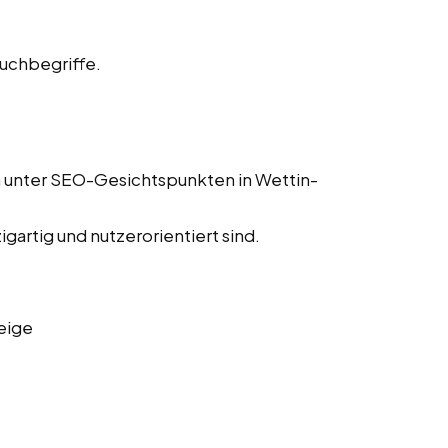
Suchbegriffe.
n unter SEO-Gesichtspunkten in Wettin-
igartig und nutzerorientiert sind.
eige