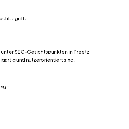
Suchbegriffe.
n unter SEO-Gesichtspunkten in Preetz.
igartig und nutzerorientiert sind.
eige