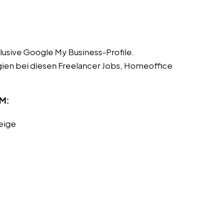
lusive Google My Business-Profile.
gien bei diesen Freelancer Jobs, Homeoffice
 M:
eige