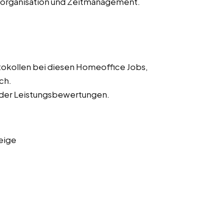
storganisation und Zeitmanagement.
tokollen bei diesen Homeoffice Jobs,
ch.
 der Leistungsbewertungen.
eige