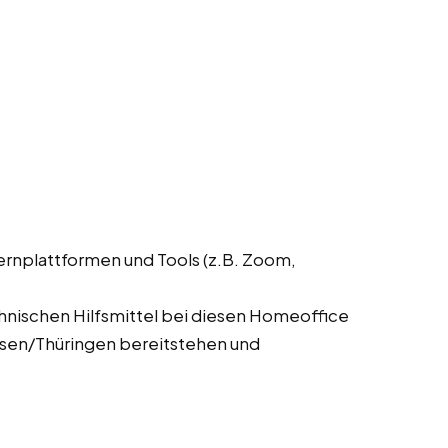
ernplattformen und Tools (z.B. Zoom,
chnischen Hilfsmittel bei diesen Homeoffice
usen/Thüringen bereitstehen und