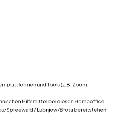
ernplattformen und Tools (z.B. Zoom,
chnischen Hilfsmittel bei diesen Homeoffice
nau/Spreewald / Lubnjow/Błota bereitstehen