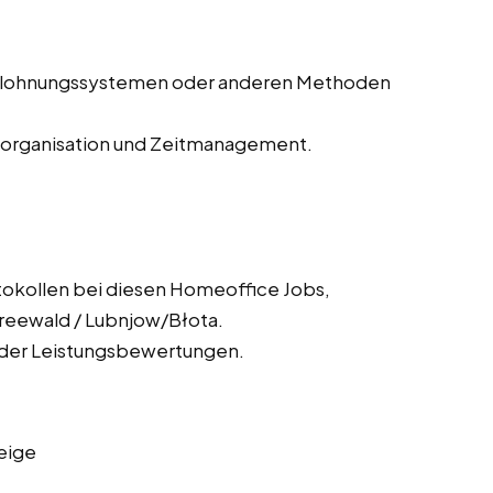
Belohnungssystemen oder anderen Methoden
storganisation und Zeitmanagement.
tokollen bei diesen Homeoffice Jobs,
reewald / Lubnjow/Błota.
 der Leistungsbewertungen.
eige