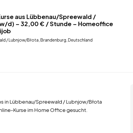
-Kurse aus Lübbenau/Spreewald /
w/d) – 32,00 € / Stunde – Homeoffice
ijob
d / Lubnjow/Błota, Brandenburg, Deutschland
bs in Lübbenau/Spreewald / Lubnjow/Błota
Online-Kurse im Home Office gesucht.