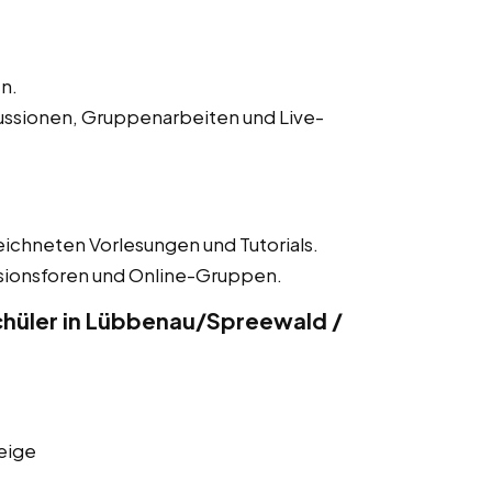
n.
ussionen, Gruppenarbeiten und Live-
eichneten Vorlesungen und Tutorials.
ssionsforen und Online-Gruppen.
chüler in Lübbenau/Spreewald /
eige