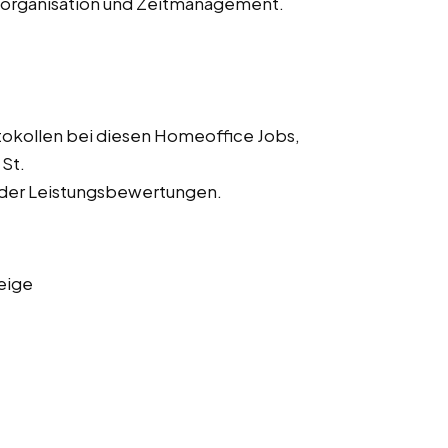
storganisation und Zeitmanagement.
tokollen bei diesen Homeoffice Jobs,
St.
 der Leistungsbewertungen.
eige